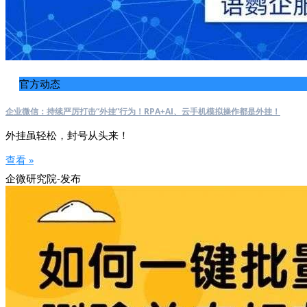
官方动态
企业微信：持续严厉打击“外挂”行为！RPA+AI、云手机模拟操作都是外挂！
外挂虽轻松，封号从头来！
查看 »
企微研究院-发布