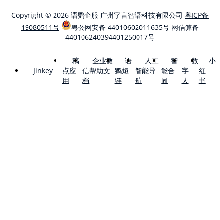
Copyright © 2026 语鹦企服 广州字言智语科技有限公司
粤ICP备
19080511号
粤公网安备 44010602011635号
网信算备
440106240394401250017号
稿
企业微
语
人工
智
数
小
点应
信帮助文
鹦短
智能导
能合
字
红
Jinkey
用
档
链
航
同
人
书