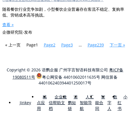
随着餐饮行业竞争加剧，小型餐饮企业普遍存在客流不稳定、复购率
低、营销成本高等挑战。
查看 »
企微研究院-发布
« 上一页
Page
1
Page
2
Page
3
…
Page
239
下一页 »
Copyright © 2026 语鹦企服 广州字言智语科技有限公司
粤ICP备
19080511号
粤公网安备 44010602011635号
网信算备
440106240394401250017号
稿
企业微
语
人工
智
数
小
点应
信帮助文
鹦短
智能导
能合
字
红
Jinkey
用
档
链
航
同
人
书