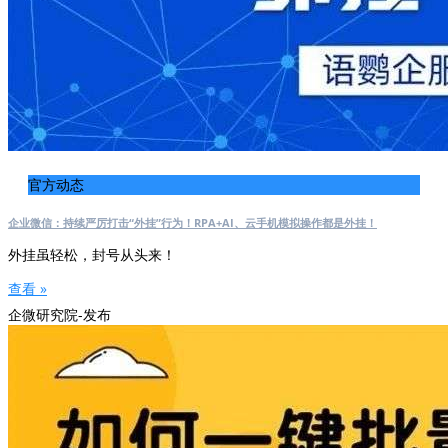
官方动态
企业微信：持续严厉打击“外挂”行为！RPA+AI、云手机模拟操作都是外挂！
外挂虽轻松，封号从头来！
查看 »
企微研究院-发布