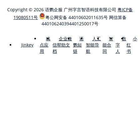
Copyright © 2026 语鹦企服 广州字言智语科技有限公司
粤ICP备
19080511号
粤公网安备 44010602011635号
网信算备
440106240394401250017号
稿
企业微
语
人工
智
数
小
点应
信帮助文
鹦短
智能导
能合
字
红
Jinkey
用
档
链
航
同
人
书