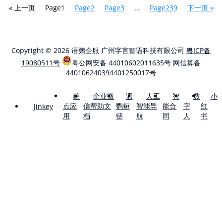
« 上一页
Page
1
Page
2
Page
3
…
Page
239
下一页 »
Copyright © 2026 语鹦企服 广州字言智语科技有限公司
粤ICP备
19080511号
粤公网安备 44010602011635号
网信算备
440106240394401250017号
稿
企业微
语
人工
智
数
小
点应
信帮助文
鹦短
智能导
能合
字
红
Jinkey
用
档
链
航
同
人
书