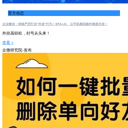
官方动态
企业微信：持续严厉打击“外挂”行为！RPA+AI、云手机模拟操作都是外挂！
外挂虽轻松，封号从头来！
查看 »
企微研究院-发布