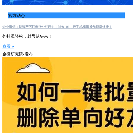
官方动态
企业微信：持续严厉打击“外挂”行为！RPA+AI、云手机模拟操作都是外挂！
外挂虽轻松，封号从头来！
查看 »
企微研究院-发布