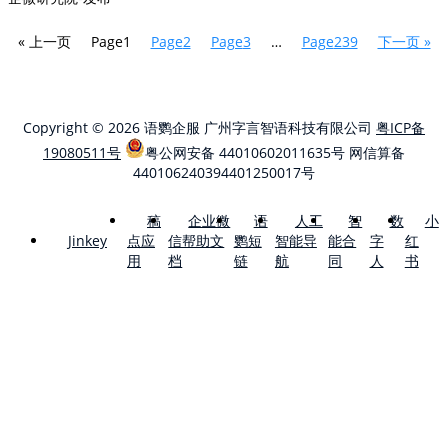
« 上一页
Page
1
Page
2
Page
3
…
Page
239
下一页 »
Copyright © 2026 语鹦企服 广州字言智语科技有限公司
粤ICP备
19080511号
粤公网安备 44010602011635号
网信算备
440106240394401250017号
稿
企业微
语
人工
智
数
小
点应
信帮助文
鹦短
智能导
能合
字
红
Jinkey
用
档
链
航
同
人
书