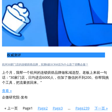
权威测评
杭州30家门店的连锁烘焙品牌，实测6款SCRM后为什么选了语鹦企服？
上个月，我帮一个杭州的连锁烘焙品牌做私域选型。老板上来就一句
话：“30家门店，日均进店6000人，但加了微信的不到200。你帮我挑
个工具，把流量抓回来。”
查看 »
企微研究院-发布
« 上一页
Page
1
Page
2
Page
3
…
Page
239
下一页 »