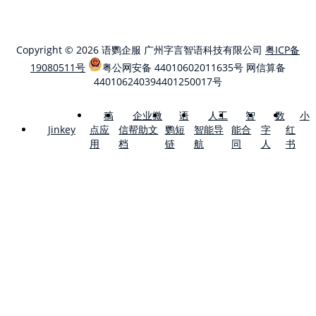
Copyright © 2026 语鹦企服 广州字言智语科技有限公司
粤ICP备
19080511号
粤公网安备 44010602011635号
网信算备
440106240394401250017号
稿
企业微
语
人工
智
数
小
点应
信帮助文
鹦短
智能导
能合
字
红
Jinkey
用
档
链
航
同
人
书