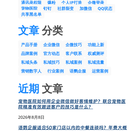
通讯录权限
爆粉
个人IP打造
企微登录
宠物医院
钉钉
社群裂变
加微信
QQ状态
共享黑名单
文章
分类
产品手册
企业微信
企微技巧
功能上新
品牌案例
官方动态
客户联系
权威测评
私域头条
私域技巧
私域案例
私域流量
营销数字人
行业案例
语鹦企服
运营案例
近期
文章
宠物医院如何用企业微信做好客情维护？联合宠物医
院精准有效跟进客户的技巧是什么？
2026年8月8日
语鹦企服适合50家门店以内的中餐连锁吗？年费大概