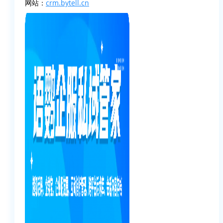
网站：
crm.bytell.cn