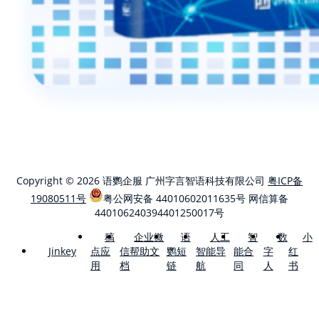
Copyright © 2026 语鹦企服 广州字言智语科技有限公司
粤ICP备
19080511号
粤公网安备 44010602011635号
网信算备
440106240394401250017号
稿
企业微
语
人工
智
数
小
点应
信帮助文
鹦短
智能导
能合
字
红
Jinkey
用
档
链
航
同
人
书