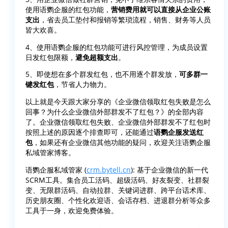
使用语鹦企服的红包功能，
营销费用就可以直接从企业公账
支出
，省去员工垫付和报销等繁琐流程，销售、财务等人员
皆大欢喜。
4、使用语鹦企服的红包功能可进行风控管理，为成员设置
日发红包限额，
避免超额支出
。
5、即使想在多个群发红包，也不用逐个群发放，
可多群一
键发红包
，节省人力物力。
以上就是今天跟大家分享的《企业微信领取红包失败是怎么
回事？为什么企业微信外部群发不了红包？》的全部内容
了。企业微信领取红包失败、企业微信外部群发不了红包时
按照上述的原因逐个排查即可，还能通过
语鹦企服发送红
包
，如果还有企业微信其他功能的疑问，欢迎关注语鹦企服
私域管家博客。
语鹦企服私域管家 (
crm.bytell.cn
): 基于企业微信的新一代
SCRM工具。集合员工活码、超级活码、好友裂变、社群裂
变、无限群活码、自动拉群、关键词进群、跨平台话术库、
历史朋友圈、个性化欢迎语、会话存档、进退群分析等众多
工具于一身，欢迎免费体验。