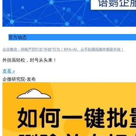
官方动态
企业微信：持续严厉打击“外挂”行为！RPA+AI、云手机模拟操作都是外挂！
外挂虽轻松，封号从头来！
查看 »
企微研究院-发布