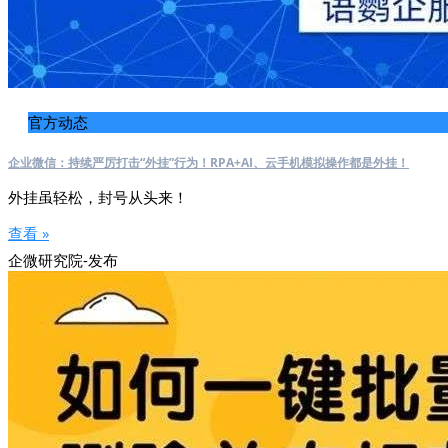
官方动态
企业微信：持续严厉打击“外挂”行为！RPA+AI、云手机模拟操作都是外挂！
外挂虽轻松，封号从头来！
查看 »
企微研究院-发布