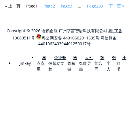
« 上一页
Page
1
Page
2
Page
3
…
Page
239
下一页 »
Copyright © 2026 语鹦企服 广州字言智语科技有限公司
粤ICP备
19080511号
粤公网安备 44010602011635号
网信算备
440106240394401250017号
稿
企业微
语
人工
智
数
小
点应
信帮助文
鹦短
智能导
能合
字
红
Jinkey
用
档
链
航
同
人
书