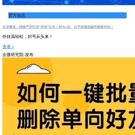
官方动态
企业微信：持续严厉打击“外挂”行为！RPA+AI、云手机模拟操作都是外挂！
外挂虽轻松，封号从头来！
查看 »
企微研究院-发布