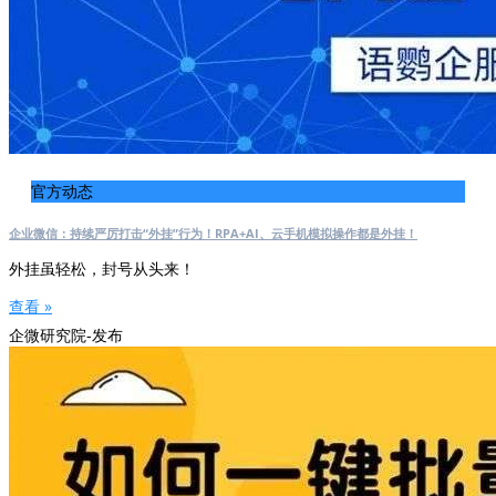
官方动态
企业微信：持续严厉打击“外挂”行为！RPA+AI、云手机模拟操作都是外挂！
外挂虽轻松，封号从头来！
查看 »
企微研究院-发布