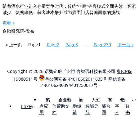
随着酒水行业进入存量竞争时代，传统“坐商”等客模式全面失效，客流
减少、复购率低、获客成本攀升成为酒类门店普遍面临的挑战
查看 »
企微研究院-发布
« 上一页
Page
1
Page
2
Page
3
…
Page
239
下一页 »
Copyright © 2026 语鹦企服 广州字言智语科技有限公司
粤ICP备
19080511号
粤公网安备 44010602011635号
网信算备
440106240394401250017号
稿
企业微
语
人工
智
数
小
点应
信帮助文
鹦短
智能导
能合
字
红
Jinkey
用
档
链
航
同
人
书