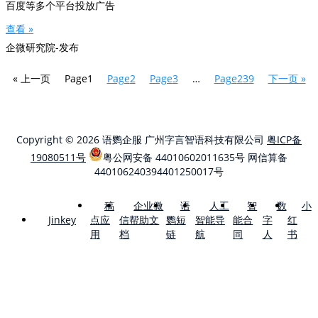
百度等多个平台投放广告
查看 »
企微研究院-发布
« 上一页
Page
1
Page
2
Page
3
…
Page
239
下一页 »
Copyright © 2026 语鹦企服 广州字言智语科技有限公司
粤ICP备
19080511号
粤公网安备 44010602011635号
网信算备
440106240394401250017号
稿
企业微
语
人工
智
数
小
点应
信帮助文
鹦短
智能导
能合
字
红
Jinkey
用
档
链
航
同
人
书