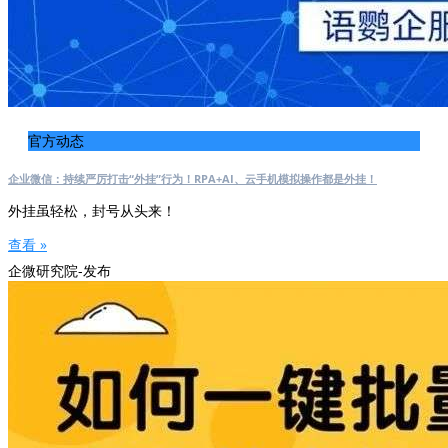
官方动态
企业微信：持续严厉打击“外挂”行为！RPA+AI、云手机模拟操作都是外挂！
外挂虽轻松，封号从头来！
查看 »
企微研究院-发布