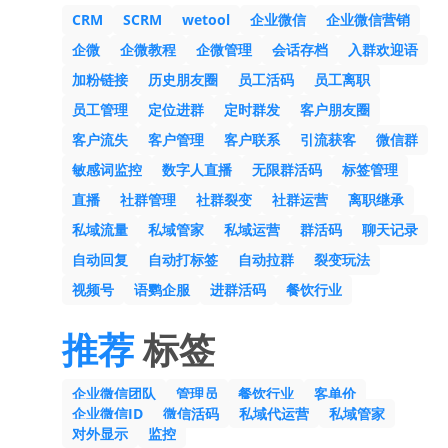
CRM
SCRM
wetool
企业微信
企业微信营销
企微
企微教程
企微管理
会话存档
入群欢迎语
加粉链接
历史朋友圈
员工活码
员工离职
员工管理
定位进群
定时群发
客户朋友圈
客户流失
客户管理
客户联系
引流获客
微信群
敏感词监控
数字人直播
无限群活码
标签管理
直播
社群管理
社群裂变
社群运营
离职继承
私域流量
私域管家
私域运营
群活码
聊天记录
自动回复
自动打标签
自动拉群
裂变玩法
视频号
语鹦企服
进群活码
餐饮行业
推荐
标签
企业微信团队
管理员
餐饮行业
客单价
企业微信ID
微信活码
私域代运营
私域管家
对外显示
监控