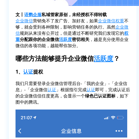
文丨
语鹦企服
私域管家原创，未经授权不得转载
企业微信
营销免不了发广告、加好友，如果
企业微信
权重
不
够，就会受到各种限制，影响营销任务的执行。虽然
企业微
信
规则从来没有公开过，但是通过不断研究我们发现它的
权
重
分配跟你的企业微信
活跃度
密切相关
，越是充分使用企业
微信的各项功能，越能帮你加分。
哪些方法能够提升企业微信
活跃度
？
1、
认证
提权
我们只需要登录企业微信管理后台-「我的企业」-「企业信
息」-「企业微信
认证
」根据指引完成
认证
即可，完成认证后
的企业微信信任度更高，会显示一个
绿色已认证图标
，如下
图中的腾讯。