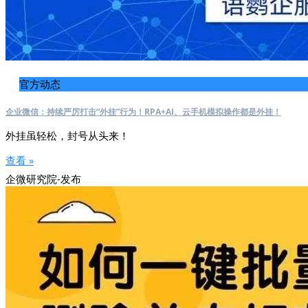
官方动态
企业微信：持续严厉打击“外挂”行为！RPA+AI、云手机模拟操作都是外挂！
外挂虽轻松，封号从头来！
查看 »
企微研究院-发布