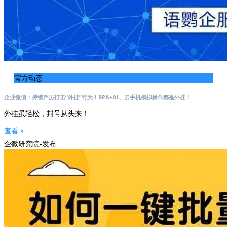
官方动态
企业微信：持续严厉打击“外挂”行为！RPA+AI、云手机模拟操作都是外挂！
外挂虽轻松，封号从头来！
查看 »
企微研究院-发布