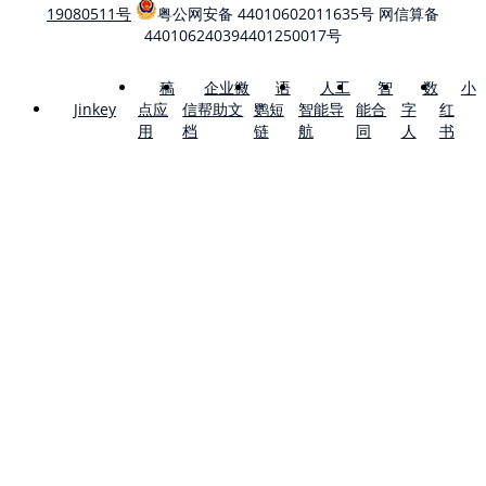
19080511号
粤公网安备 44010602011635号
网信算备
440106240394401250017号
稿
企业微
语
人工
智
数
小
点应
信帮助文
鹦短
智能导
能合
字
红
Jinkey
用
档
链
航
同
人
书