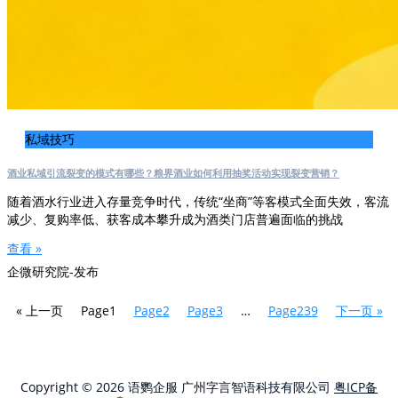
私域技巧
酒业私域引流裂变的模式有哪些？粮界酒业如何利用抽奖活动实现裂变营销？
随着酒水行业进入存量竞争时代，传统“坐商”等客模式全面失效，客流
减少、复购率低、获客成本攀升成为酒类门店普遍面临的挑战
查看 »
企微研究院-发布
« 上一页
Page
1
Page
2
Page
3
…
Page
239
下一页 »
Copyright © 2026 语鹦企服 广州字言智语科技有限公司
粤ICP备