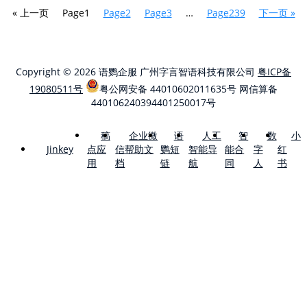
« 上一页
Page
1
Page
2
Page
3
…
Page
239
下一页 »
Copyright © 2026 语鹦企服 广州字言智语科技有限公司
粤ICP备
19080511号
粤公网安备 44010602011635号
网信算备
440106240394401250017号
稿
企业微
语
人工
智
数
小
点应
信帮助文
鹦短
智能导
能合
字
红
Jinkey
用
档
链
航
同
人
书