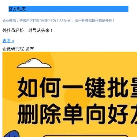
官方动态
企业微信：持续严厉打击“外挂”行为！RPA+AI、云手机模拟操作都是外挂！
外挂虽轻松，封号从头来！
查看 »
企微研究院-发布