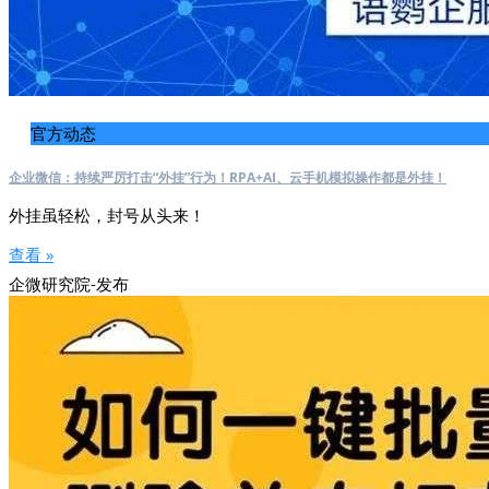
官方动态
企业微信：持续严厉打击“外挂”行为！RPA+AI、云手机模拟操作都是外挂！
外挂虽轻松，封号从头来！
查看 »
企微研究院-发布