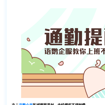
文丨
语鹦企服
私域管家原创，未经授权不得转载