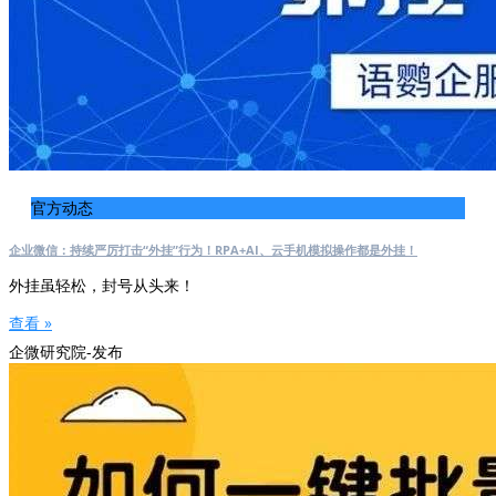
官方动态
企业微信：持续严厉打击“外挂”行为！RPA+AI、云手机模拟操作都是外挂！
外挂虽轻松，封号从头来！
查看 »
企微研究院-发布