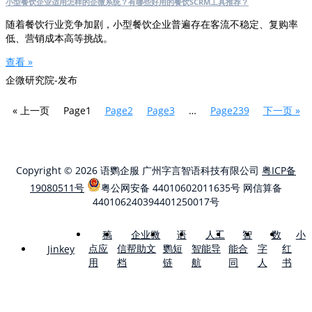
小型餐饮企业适用怎样的企微系统？有哪些好用的餐饮SCRM工具推荐？
随着餐饮行业竞争加剧，小型餐饮企业普遍存在客流不稳定、复购率
低、营销成本高等挑战。
查看 »
企微研究院-发布
« 上一页
Page
1
Page
2
Page
3
…
Page
239
下一页 »
Copyright © 2026 语鹦企服 广州字言智语科技有限公司
粤ICP备
19080511号
粤公网安备 44010602011635号
网信算备
440106240394401250017号
稿
企业微
语
人工
智
数
小
点应
信帮助文
鹦短
智能导
能合
字
红
Jinkey
用
档
链
航
同
人
书