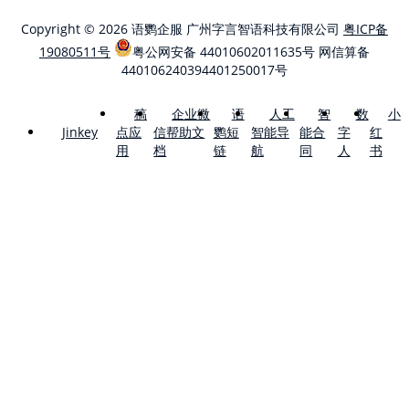
Copyright © 2026 语鹦企服 广州字言智语科技有限公司
粤ICP备
19080511号
粤公网安备 44010602011635号
网信算备
440106240394401250017号
稿
企业微
语
人工
智
数
小
点应
信帮助文
鹦短
智能导
能合
字
红
Jinkey
用
档
链
航
同
人
书