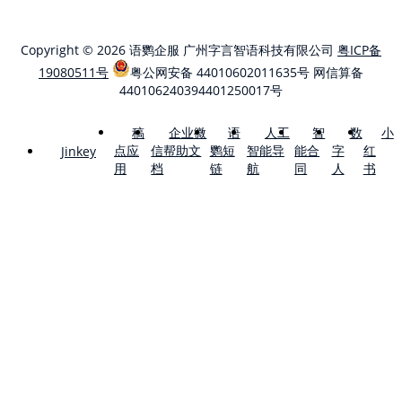
Copyright © 2026 语鹦企服 广州字言智语科技有限公司
粤ICP备
19080511号
粤公网安备 44010602011635号
网信算备
440106240394401250017号
稿
企业微
语
人工
智
数
小
点应
信帮助文
鹦短
智能导
能合
字
红
Jinkey
用
档
链
航
同
人
书