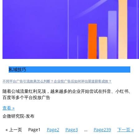
私域技巧
不同平台广告引流效果怎么判断？企业投广告后如何评估渠道获客成效？
随着公域流量红利见顶，越来越多的企业开始尝试在抖音、小红书、
百度等多个平台投放广告
查看 »
企微研究院-发布
« 上一页
Page
1
Page
2
Page
3
…
Page
239
下一页 »