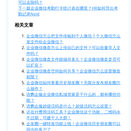
可以去除吗？
下一篇
企业微信考勤打卡统计表在哪里？HR如何导出考
勤记录
Next
相关文章
企业微信怎么把文件传输到个人微信？个人微信怎么
发文件给企业微信？
企业微信微盘怎么上传自己的文件？可以批量导入文
件吗？
企业微信微盘文件能储存多久？企业微信微盘是否可
以扩容？
企业微信微盘空间如何共享？企业微信怎么设置微盘
权限？
企业微信如何查看历史朋友圈？无限次发布朋友圈怎
么操作？
语鹦企服企业微信私域管家是干什么的，都有哪些功
能？
语鹦企服超级活码是什么？超级活码怎么设置？
还在付费用活码工具？企业微信这个功能，二维码永
不过期，可建千人大群！
企友圈一键转发功能上线！企业微信历史朋友圈可以
同步给客户了