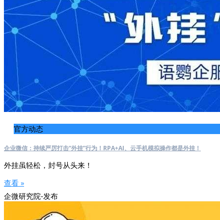
官方动态
企业微信：持续严厉打击“外挂”行为！RPA+AI、云手机模拟操作都是外挂！
外挂虽轻松，封号从头来！
查看 »
企微研究院-发布