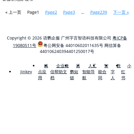
« 上一页
Page
1
Page
2
Page
3
…
Page
239
下一页 »
Copyright © 2026 语鹦企服 广州字言智语科技有限公司
粤ICP备
19080511号
粤公网安备 44010602011635号
网信算备
440106240394401250017号
稿
企业微
语
人工
智
数
小
点应
信帮助文
鹦短
智能导
能合
字
红
Jinkey
用
档
链
航
同
人
书