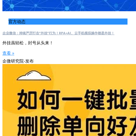
官方动态
企业微信：持续严厉打击“外挂”行为！RPA+AI、云手机模拟操作都是外挂！
外挂虽轻松，封号从头来！
查看 »
企微研究院-发布