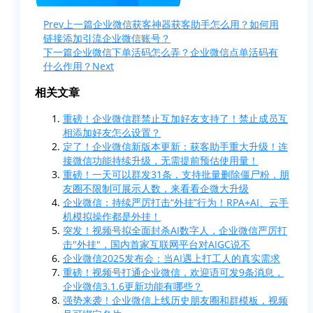
Prev
上一篇
企业微信获客神器获客助手怎么用？如何用
链接添加引流企业微信账号？
下一篇
企业微信下单活码怎么弄？企业微信点单活码有
什么作用？
Next
相关文章
重磅！企业微信群禁止互加好友支持了！禁止成员互
相添加好友怎么设置？
定了！企业微信新版本更新：获客助手重大升级！连
接微信功能持续升级，无需提前预估使用量！
重磅！一天可以群发31条，支持批量删除僵尸粉，朋
友圈不限制可展示人数，来看看企微大升级
企业微信：持续严厉打击“外挂”行为！RPA+AI、云手
机模拟操作都是外挂！
突发！视频号拟全面封杀AI数字人，企业微信严厉打
击"外挂"，国内首家互联网平台对AIGC说不
企业微信2025发布会：当AI遇上打工人的真实需求
重磅！视频号打通企业微信，欢迎语可发9条消息，
企业微信3.1.6更新功能有哪些？
强势来袭！企业微信上线历史朋友圈和群模板，视频