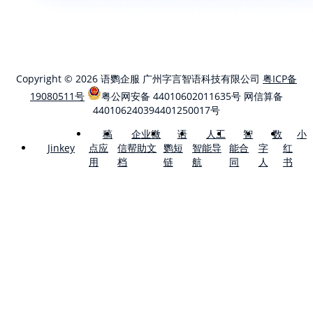
Copyright © 2026 语鹦企服 广州字言智语科技有限公司
粤ICP备
19080511号
粤公网安备 44010602011635号
网信算备
440106240394401250017号
稿
企业微
语
人工
智
数
小
点应
信帮助文
鹦短
智能导
能合
字
红
Jinkey
用
档
链
航
同
人
书