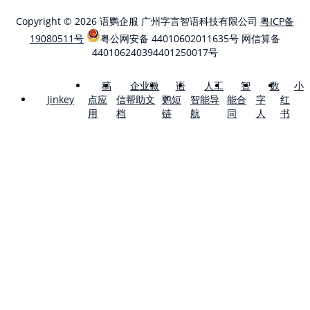
Copyright © 2026 语鹦企服 广州字言智语科技有限公司
粤ICP备
19080511号
粤公网安备 44010602011635号
网信算备
440106240394401250017号
稿
企业微
语
人工
智
数
小
点应
信帮助文
鹦短
智能导
能合
字
红
Jinkey
用
档
链
航
同
人
书