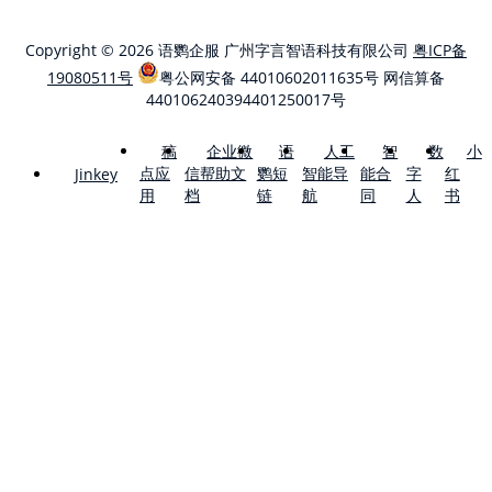
Copyright © 2026 语鹦企服 广州字言智语科技有限公司
粤ICP备
19080511号
粤公网安备 44010602011635号
网信算备
440106240394401250017号
稿
企业微
语
人工
智
数
小
点应
信帮助文
鹦短
智能导
能合
字
红
Jinkey
用
档
链
航
同
人
书