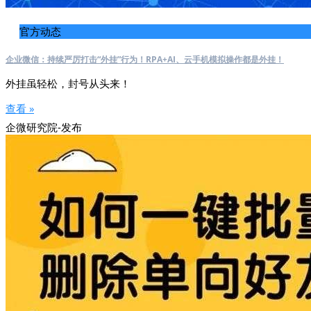
官方动态
企业微信：持续严厉打击“外挂”行为！RPA+AI、云手机模拟操作都是外挂！
外挂虽轻松，封号从头来！
查看 »
企微研究院-发布