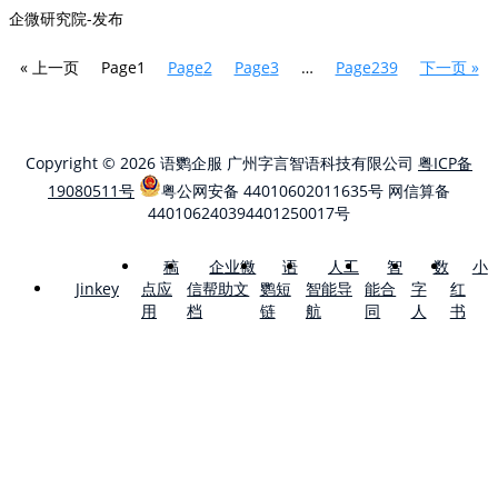
企微研究院-发布
« 上一页
Page
1
Page
2
Page
3
…
Page
239
下一页 »
Copyright © 2026 语鹦企服 广州字言智语科技有限公司
粤ICP备
19080511号
粤公网安备 44010602011635号
网信算备
440106240394401250017号
稿
企业微
语
人工
智
数
小
点应
信帮助文
鹦短
智能导
能合
字
红
Jinkey
用
档
链
航
同
人
书