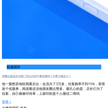
权威测评
语鹦企服适合50家门店以内的中餐连锁吗？年费大概多少？
他一脸愁容地给我看后台：会员办了3万多，但复购率不到15%，群里
发个优惠券，阅读量还没他朋友圈点赞多。最扎心的是，店长们为了
拉新，自己偷偷印传单，上面印的是个人微信二维码
查看 »
企微研究院-发布