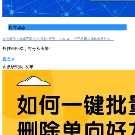
官方动态
企业微信：持续严厉打击“外挂”行为！RPA+AI、云手机模拟操作都是外挂！
外挂虽轻松，封号从头来！
查看 »
企微研究院-发布