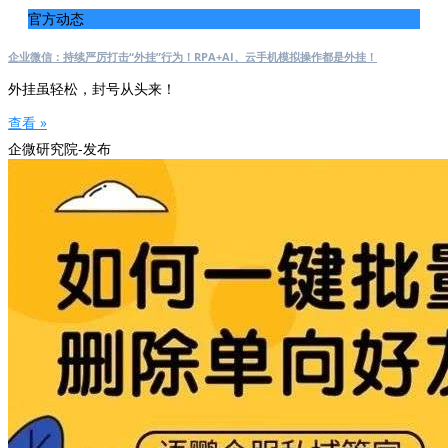
官方动态
企业微信：持续严厉打击“外挂”行为！RPA+AI、云手机模拟操作都是外挂！
外挂虽轻松，封号从头来！
查看 »
企微研究院-发布