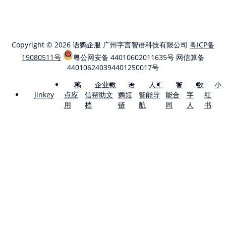
Copyright © 2026 语鹦企服 广州字言智语科技有限公司
粤ICP备
19080511号
粤公网安备 44010602011635号
网信算备
440106240394401250017号
稿
企业微
语
人工
智
数
小
点应
信帮助文
鹦短
智能导
能合
字
红
Jinkey
用
档
链
航
同
人
书