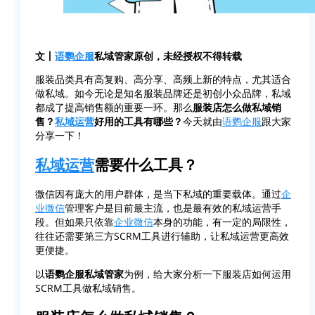
文丨
语鹦企服
私域管家原创，未经授权不得转载
服装品类具有高复购、高分享、高频上新的特点，尤其适合
做私域。如今无论是知名服装品牌还是初创小众品牌，私域
都成了提高销售额的重要一环。那么
服装店怎么做私域销
售？
私域运营
好用的工具有哪些？
今天就由
语鹦企服
跟大家
分享一下！
私域运营
需要什么工具？
微信因有庞大的用户群体，是当下私域的重要载体。通过
企
业微信
管理客户是目前最主流，也是最有效的私域运营手
段。但如果只依靠
企业微信
本身的功能，有一定的局限性，
往往还需要第三方SCRM工具进行辅助，让私域运营更高效
更便捷。
以
语鹦企服私域管家
为例，给大家分析一下服装店如何运用
SCRM工具做私域销售。