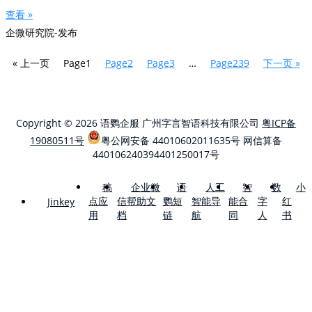
查看 »
企微研究院-发布
« 上一页
Page
1
Page
2
Page
3
…
Page
239
下一页 »
Copyright © 2026 语鹦企服 广州字言智语科技有限公司
粤ICP备
19080511号
粤公网安备 44010602011635号
网信算备
440106240394401250017号
稿
企业微
语
人工
智
数
小
点应
信帮助文
鹦短
智能导
能合
字
红
Jinkey
用
档
链
航
同
人
书