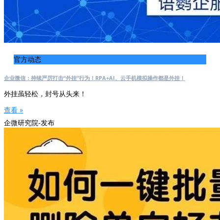
官方动态
企业微信：持续严厉打击“外挂”行为！RPA+AI、云手机模拟操作都是外挂！
外挂虽轻松，封号从头来！
查看 »
企微研究院-发布