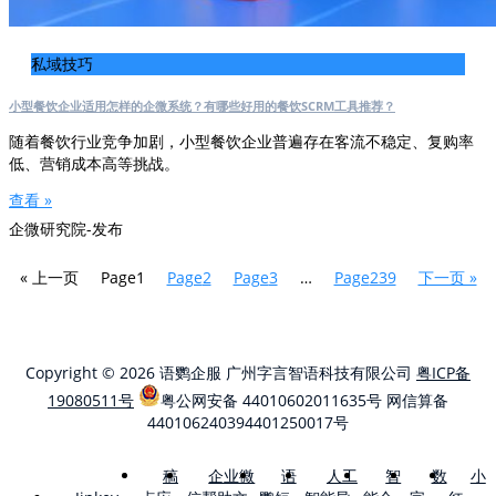
私域技巧
小型餐饮企业适用怎样的企微系统？有哪些好用的餐饮SCRM工具推荐？
随着餐饮行业竞争加剧，小型餐饮企业普遍存在客流不稳定、复购率
低、营销成本高等挑战。
查看 »
企微研究院-发布
« 上一页
Page
1
Page
2
Page
3
…
Page
239
下一页 »
Copyright © 2026 语鹦企服 广州字言智语科技有限公司
粤ICP备
19080511号
粤公网安备 44010602011635号
网信算备
440106240394401250017号
稿
企业微
语
人工
智
数
小