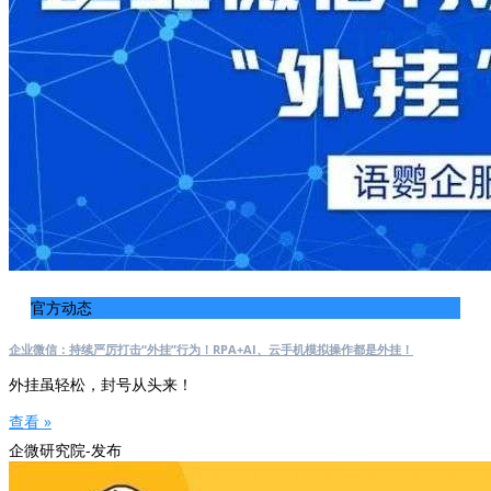
官方动态
企业微信：持续严厉打击“外挂”行为！RPA+AI、云手机模拟操作都是外挂！
外挂虽轻松，封号从头来！
查看 »
企微研究院-发布