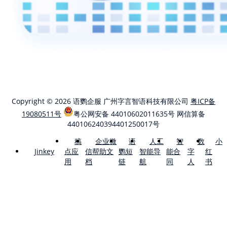
Copyright © 2026 语鹦企服 广州字言智语科技有限公司
粤ICP备
19080511号
粤公网安备 44010602011635号
网信算备
440106240394401250017号
稿
企业微
语
人工
智
数
小
点应
信帮助文
鹦短
智能导
能合
字
红
Jinkey
用
档
链
航
同
人
书