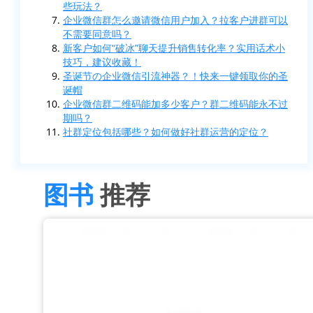
些玩法？
企业微信群怎么邀请微信用户加入？拉客户进群可以
不需要同意吗？
新客户如何“破冰”聊天提升销售转化率？实用话术小
技巧，建议收藏！
圣诞节の企业微信引流神器？！快来一键领取你的圣
诞帽
企业微信群二维码能加多少客户？群二维码能永不过
期吗？
社群定位包括哪些？如何做好社群运营的定位？
图书
推荐