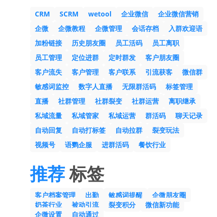
CRM
SCRM
wetool
企业微信
企业微信营销
企微
企微教程
企微管理
会话存档
入群欢迎语
加粉链接
历史朋友圈
员工活码
员工离职
员工管理
定位进群
定时群发
客户朋友圈
客户流失
客户管理
客户联系
引流获客
微信群
敏感词监控
数字人直播
无限群活码
标签管理
直播
社群管理
社群裂变
社群运营
离职继承
私域流量
私域管家
私域运营
群活码
聊天记录
自动回复
自动打标签
自动拉群
裂变玩法
视频号
语鹦企服
进群活码
餐饮行业
推荐
标签
客户档案管理
出勤
敏感词提醒
企微朋友圈
奶茶行业
被动引流
裂变积分
微信新功能
企微设置
自动通过