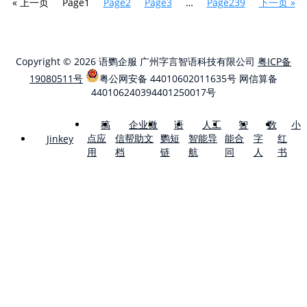
« 上一页
Page
1
Page
2
Page
3
…
Page
239
下一页 »
Copyright © 2026 语鹦企服 广州字言智语科技有限公司
粤ICP备
19080511号
粤公网安备 44010602011635号
网信算备
440106240394401250017号
稿
企业微
语
人工
智
数
小
点应
信帮助文
鹦短
智能导
能合
字
红
Jinkey
用
档
链
航
同
人
书