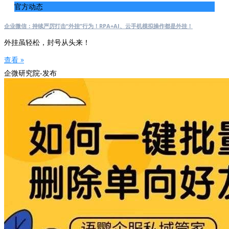
官方动态
企业微信：持续严厉打击“外挂”行为！RPA+AI、云手机模拟操作都是外挂！
外挂虽轻松，封号从头来！
查看 »
企微研究院-发布