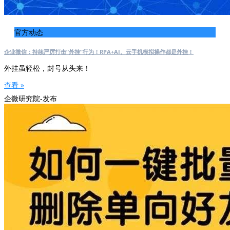
官方动态
企业微信：持续严厉打击“外挂”行为！RPA+AI、云手机模拟操作都是外挂！
外挂虽轻松，封号从头来！
查看 »
企微研究院-发布