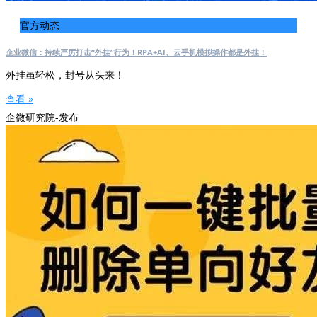
官方动态
企业微信：持续严厉打击“外挂”行为！RPA+AI、云手机模拟操作都是外挂！
外挂虽轻松，封号从头来！
查看 »
企微研究院-发布