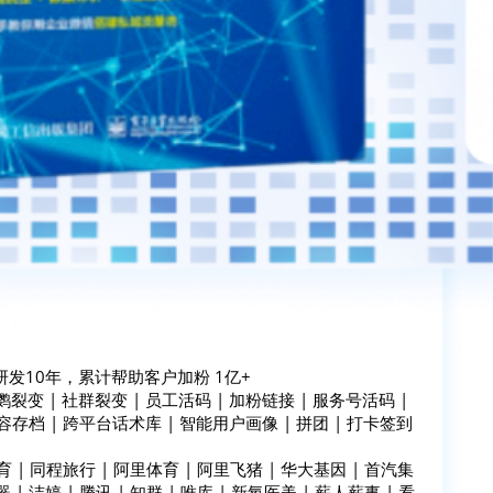
发10年，累计帮助客户加粉 1亿+
变 | 社群裂变 | 员工活码 | 加粉链接 | 服务号活码 |
容存档 | 跨平台话术库 | 智能用户画像 | 拼团 | 打卡签到
 | 同程旅行 | 阿里体育 | 阿里飞猪 | 华大基因 | 首汽集
 | 洁婷 | 腾讯 | 知群 | 唯库 | 新氧医美 | 薪人薪事 | 看