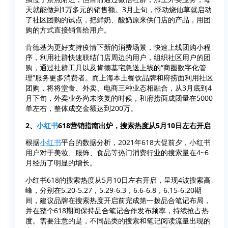
天就能做到1万多元的销售额。3月上旬，悸动烧仙草就启动
了社区团购的试点，把鲜奶、酸奶原来供门店的产品，用团
购的方式直接销售给用户。
肯德基为更好支持疫情下新的消费场景，快速上线团购小程
序，利用社群快速联结门店周边的用户，组织社区用户的团
购，通过社群工具以及肯德基宅急送上线的“商圈数字化管
理”服务更多消费者。而上海本土餐饮品牌和府捞面利用社区
团购，将将堂食、外卖、电商三种业态相融合，从3月底到4
月下旬，外卖业务尚未恢复的时候，和府捞面成团量在5000
单左右，整体成交金额达到200万。
2、
小红书
618营销指南出炉，搜索热度从5月10日左右开启
根据
小红书
平台的数据分析，2021年618大促前夕，小红书
用户对于美妆、服饰、食品等热门消费行业的搜索量在4~6
月经历了明显的增长。
小红书618的搜索热度从5月10日左右开启，呈现4波搜索高
峰，分别在5.20-5.27，5.29-6.3，6.6-6.8，6.15-6.20期
间，建议品牌在搜索热度开启前完成第一拨品合笔记布局，
并在整个618期间保持品合笔记合作发布频率，持续抢占热
度。需要注意的是，不同品类的搜索和笔记阅读流量出现的