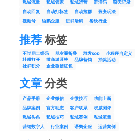
私域流量
私域管家
私域运营
群活码
聊天记录
自动回复
自动打标签
自动拉群
裂变玩法
视频号
语鹦企服
进群活码
餐饮行业
推荐
标签
不过期二维码
朋友圈折叠
群发sop
小程序自定义
社群打开
微商城系统
品牌营销
抽奖活动
社群积分
企业微信红包
文章
分类
产品手册
企业微信
企微技巧
功能上新
品牌案例
官方动态
客户联系
权威测评
私域头条
私域技巧
私域案例
私域流量
营销数字人
行业案例
语鹦企服
运营案例