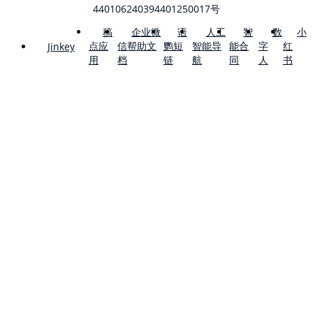
440106240394401250017号
稿
企业微
语
人工
智
数
小
点应
信帮助文
鹦短
智能导
能合
字
红
Jinkey
用
档
链
航
同
人
书