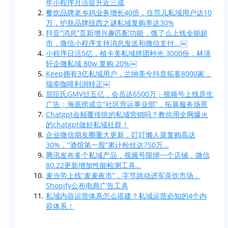
年小程序月活提升近三成
餐饮品牌老乡鸡业务增长40倍，住范儿私域用户达10
万，护肤品牌纽西之谜私域复购率达30%
抖音“消息”页新增兴趣匹配功能，饿了么上线全能超
市，微信小程序支持消息发送和微信支付...￼
小程序日活5亿，植卡美私域拼团秒光 3000份，林清
轩企微私域 80w 复购 20%￼
Keep拥有3亿私域用户，兰纳美兮抖音拓客8000家，
瑞幸咖啡利润转正￼
屈臣氏GMV过五亿，会员达6500万；视频号上线原生
广告；海底捞成立“社区营运事业部”，拓展服务场景
Chatgpt会颠覆传统的私域营销吗？教你用全网爆火
的chatgpt做好私域社群！
企业微信朋友圈重大更新，叮叮懒人菜复购高达
30%，“酒馆第一股”累计粉丝达750万...
腾讯发布多个私域产品，视频号限绑一个店铺，微信
80.22更新增加性能检测工具...
麦当劳上线“麦麦夜市”，字节跳动进军茶饮市场，
Shopify公布电商广告工具
私域内容运营体系怎么搭建？私域运营必知的4个内
容体系！