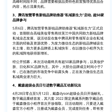
高峰时间段不同，品牌需要根据品类特色前置预埋优质品合
内容，抢占流量先机。
3、腾讯智慧零售新锐品牌助推器“私域新生力”启动, 超50家
品牌参与
5月6日，腾讯智慧零售新锐品牌助推器“私域新生力”正式启
动，首期联合高端美妆零售商丝芙兰中国共同助力新锐品牌
私域业态发展。该活动旨在集中腾讯和零售领军企业在私域
方面的经验及资源优势，为发力微信生态的新锐品牌铺设生
长土壤，助力更多品牌搭上私域快车，在以微信小程序为主
的私域阵地获得新增长。
经公开招募，本次活动最终共有超50家品牌参与，以美妆护
肤、日化和3C品牌为主。其中，大部分品牌成立时间小于7
年，已在激烈的市场竞争中崭露头角，正在发力微信生态且
私域商业潜力巨大。
4、戴森超级会员日引进数字藏品互动新玩法
4月28日零点至5月12日，戴森dyson超级会员日开场献礼，
数字藏品重磅首发，其六套 2022 限定典藏系列数字藏品也
于戴森微信小程序首次开放领取。日活动期间，只要进入戴
森官方小程序，注册成为戴森会员，完成签到任务，即有资