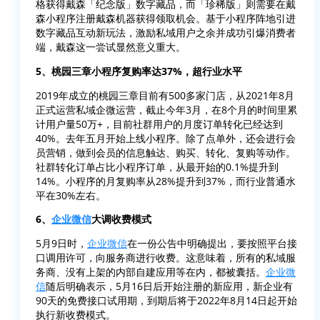
格获得戴森「纪念版」数字藏品，而「珍稀版」则需要在戴
森小程序注册戴森机器获得领取机会。基于小程序阵地引进
数字藏品互动新玩法，激励私域用户之余并成功引爆消费者
端，戴森这一尝试显然意义重大。
5、桃园三章小程序复购率达37%，超行业水平
2019年成立的桃园三章目前有500多家门店，从2021年8月
正式运营私域企微运营，截止今年3月，在8个月的时间里累
计用户量50万+，目前社群用户的月度订单转化已经达到
40%。去年五月开始上线小程序。除了点单外，还会进行会
员营销，做到会员的信息触达、购买、转化、复购等动作。
社群转化订单占比小程序订单，从最开始的0.1%提升到
14%。小程序的月复购率从28%提升到37%，而行业普通水
平在30%左右。
6、
企业微信
大调收费模式
5月9日时，
企业微信
在一份公告中明确提出，要按照平台接
口调用许可，向服务商进行收费。这意味着，所有的私域服
务商、没有上架的内部自建应用等在内，都被囊括。
企业微
信
随后明确表示，5月16日后开始注册的新应用，新企业有
90天的免费接口试用期，到期后将于2022年8月14日起开始
执行新收费模式。