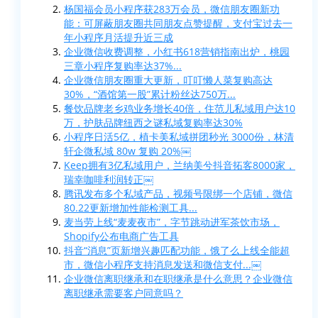
杨国福会员小程序获283万会员，微信朋友圈新功
能：可屏蔽朋友圈共同朋友点赞提醒，支付宝过去一
年小程序月活提升近三成
企业微信收费调整，小红书618营销指南出炉，桃园
三章小程序复购率达37%...
企业微信朋友圈重大更新，叮叮懒人菜复购高达
30%，“酒馆第一股”累计粉丝达750万...
餐饮品牌老乡鸡业务增长40倍，住范儿私域用户达10
万，护肤品牌纽西之谜私域复购率达30%
小程序日活5亿，植卡美私域拼团秒光 3000份，林清
轩企微私域 80w 复购 20%￼
Keep拥有3亿私域用户，兰纳美兮抖音拓客8000家，
瑞幸咖啡利润转正￼
腾讯发布多个私域产品，视频号限绑一个店铺，微信
80.22更新增加性能检测工具...
麦当劳上线“麦麦夜市”，字节跳动进军茶饮市场，
Shopify公布电商广告工具
抖音“消息”页新增兴趣匹配功能，饿了么上线全能超
市，微信小程序支持消息发送和微信支付...￼
企业微信离职继承和在职继承是什么意思？企业微信
离职继承需要客户同意吗？