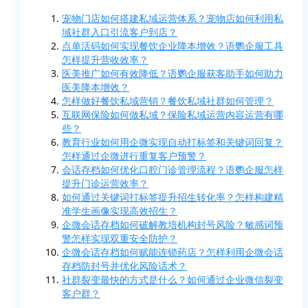
宠物门店如何搭建私域运营体系？宠物店如何利用私
域社群入口引流客户到店？
点单活码如何实现餐饮企业降本增效？语鹦企服工具
怎样提升营收效率？
医美推广如何有效降低？语鹦企服获客助手如何助力
医美降本增效？
怎样做好餐饮私域营销？餐饮私域社群如何管理？
互联网保险如何做私域？保险私域运营内容运营有哪
些？
教育行业如何用企微实现自动打标签和关键词回复？
怎样通过企微进行重复客户预警？
会话存档如何优化口腔门诊管理流程？语鹦企服怎样
提升门诊运营效率？
如何通过关键词打标签提升招生转化率？怎样构建精
准学生画像实现高效招生？
企微会话存档如何破解教培机构封号风险？敏感词预
警怎样实现双重安全防护？
企微会话存档如何赋能连锁药店？怎样利用企微会话
存档防封号并优化风险话术？
社群裂变最快的方式是什么？如何通过企业微信裂变
客户群？