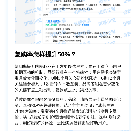
复购率怎样提升50%？
复购率提升的核心不在于发更多优惠券，而在于建立与用户
长期互动的机制。母婴行业有一个特殊性：用户需求会随宝
宝月龄变化而变化。0到6个月关心奶粉纸尿裤，6到12个月
关注辅食餐具，1岁后转向早教童装。品牌若能在需求变化
的关键节点主动出现，复购就是水到渠成的事。
通过语鹦企服的
客情侧边栏
，品牌可清晰
展示
会员的购买记
录、互动频次
等关键数据。结合宝宝月龄设计”成长里程
碑”触达策略：宝宝满4个月推送辅食知识附带辅食机专属
价，满1岁发送学步护理指南顺带推荐学步鞋。这种”刚好需
要，刚好出现”的体验，远比满屏促销更能打动用户。