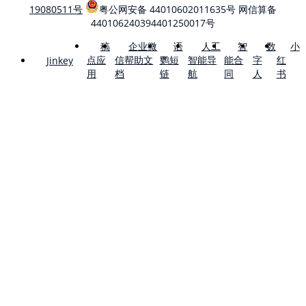
19080511号
粤公网安备 44010602011635号
网信算备
440106240394401250017号
稿
企业微
语
人工
智
数
小
点应
信帮助文
鹦短
智能导
能合
字
红
Jinkey
用
档
链
航
同
人
书