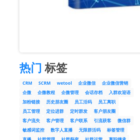
热门
标签
CRM
SCRM
wetool
企业微信
企业微信营销
企微
企微教程
企微管理
会话存档
入群欢迎语
加粉链接
历史朋友圈
员工活码
员工离职
员工管理
定位进群
定时群发
客户朋友圈
客户流失
客户管理
客户联系
引流获客
微信群
敏感词监控
数字人直播
无限群活码
标签管理
直播
社群管理
社群裂变
社群运营
离职继承