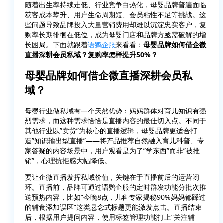
随着出生率持续走低、行业竞争白热化，母婴品牌普遍面临
获客成本攀升、用户生命周期短、会员粘性不足等挑战。这
些问题导致品牌投入大量营销费用却难以沉淀忠实客户，复
购率长期徘徊在低位，成为母婴门店和品牌方亟需破解的增
长困局。下面就跟着
语鹦企服
来看看：
母婴品牌如何借企微
直播深耕会员私域？复购率怎样提升50%？
母婴品牌如何借企微直播深耕会员私
域？
母婴行业做私域有一个天然优势：妈妈群体对育儿知识有强
烈需求，而这种需求恰恰是直播内容的最佳切入点。不同于
其他行业以”卖货”为核心的直播逻辑，
母婴品牌更适合打
造”知识输出型直播”
——将产品推荐自然融入育儿科普、专
家答疑的内容场景中，用户观看是为了”学东西”而非”被推
销”，心理抗拒感大幅降低。
要让企微直播发挥私域价值，关键在于直播前后的运营闭
环。直播前，品牌可通过语鹦企服的
定时群发
功能分批次推
送预热内容，比如”今晚8点，儿科专家揭秘90%妈妈都踩过
的辅食添加误区”这类悬念式标题更能激发点击。直播结束
后，根据用户提问内容，使用标签管理功能打上”关注辅