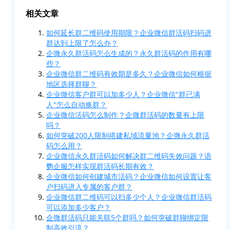
相关文章
如何延长群二维码使用期限？企业微信群活码扫码进
群达到上限了怎么办？
企微永久群活码怎么生成的？永久群活码的作用有哪
些？
企业微信群二维码有效期是多久？企业微信如何根据
地区选择群聊？
企业微信客户群可以加多少人？企业微信"群已满
人"怎么自动换群？
企业微信活码怎么制作？企微群活码的数量有上限
吗？
如何突破200人限制搭建私域流量池？企微永久群活
码怎么用？
企业微信永久群活码如何解决群二维码失效问题？语
鹦企服怎样实现群活码长期有效？
企业微信如何创建城市活码？企业微信如何设置让客
户扫码进入专属的客户群？
企业微信群二维码可以扫多少个人？企业微信群活码
可以添加多少客户？
企微群活码只能关联5个群吗？如何突破群聊绑定限
制高效引流？