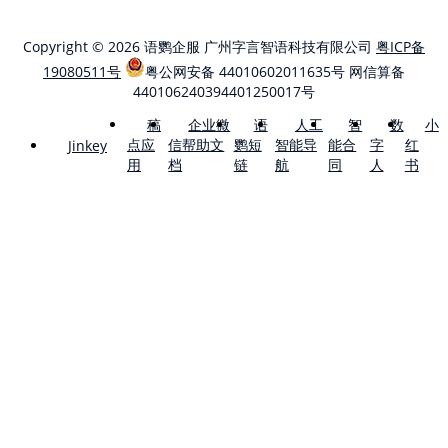
Copyright © 2026 语鹦企服 广州字言智语科技有限公司
粤ICP备
19080511号
粤公网安备 44010602011635号
网信算备
440106240394401250017号
稿
企业微
语
人工
智
数
小
点应
信帮助文
鹦短
智能导
能合
字
红
Jinkey
用
档
链
航
同
人
书