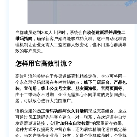
当群成员达到200人上限时，系统会
自动创建新群并调整二
维码指向
，确保新客户始终能够成功入群。这种自动化群管
理机制让企业无需人工监控群人数变化，也不用担心群满导
致的客户流失。
怎样用它高效引流？
高效引流的关键在于多渠道部署和精准定位。企业可将同一
个永久群活码部署在各种营销触点：
线下门店展台、产品包
装、宣传册，线上公众号文章、朋友圈海报、官网页面
等
。
由于二维码永不过期，企业无需担心不同渠道的更新同步问
题，可以放心进行大范围推广。
语鹦企服的
员工活码功能与永久群活码
形成完美组合。企业
可通过员工活码先与客户建立一对一联系，在欢迎语中自动
发送群邀请链接，实现
“加好友自动拉群”
的双重留存效果。
这种方式不仅提高客户留存率，还为后续精细化运营奠定基
础。当客户既是企业员工好友，又是企业群成员时，企业就