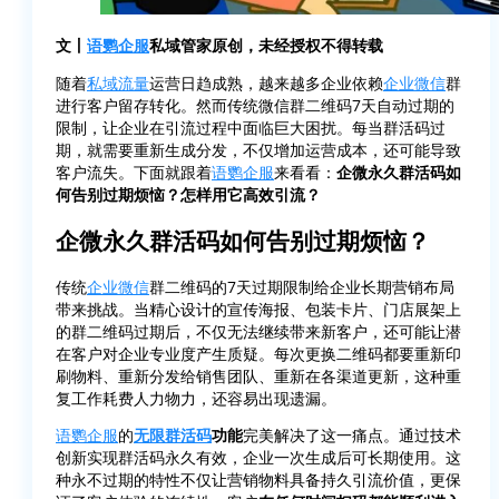
文丨
语鹦企服
私域管家原创，未经授权不得转载
随着
私域流量
运营日趋成熟，越来越多企业依赖
企业微信
群
进行客户留存转化。然而传统微信群二维码7天自动过期的
限制，让企业在引流过程中面临巨大困扰。每当群活码过
期，就需要重新生成分发，不仅增加运营成本，还可能导致
客户流失。下面就跟着
语鹦企服
来看看：
企微永久群活码如
何告别过期烦恼？怎样用它高效引流？
企微永久群活码如何告别过期烦恼？
传统
企业微信
群二维码的7天过期限制给企业长期营销布局
带来挑战。当精心设计的宣传海报、包装卡片、门店展架上
的群二维码过期后，不仅无法继续带来新客户，还可能让潜
在客户对企业专业度产生质疑。每次更换二维码都要重新印
刷物料、重新分发给销售团队、重新在各渠道更新，这种重
复工作耗费人力物力，还容易出现遗漏。
语鹦企服
的
无限群活码
功能
完美解决了这一痛点。通过技术
创新实现群活码永久有效，企业一次生成后可长期使用。这
种永不过期的特性不仅让营销物料具备持久引流价值，更保