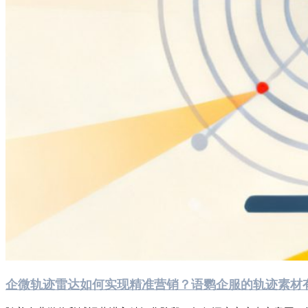
企微轨迹雷达如何实现精准营销？语鹦企服的轨迹素材