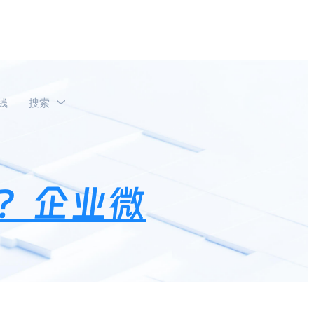
钱
搜索
用户行为轨迹？
？企业微