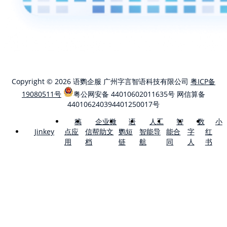
Copyright © 2026 语鹦企服 广州字言智语科技有限公司
粤ICP备
19080511号
粤公网安备 44010602011635号
网信算备
440106240394401250017号
稿
企业微
语
人工
智
数
小
点应
信帮助文
鹦短
智能导
能合
字
红
Jinkey
用
档
链
航
同
人
书