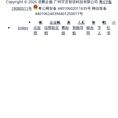
Copyright © 2026 语鹦企服 广州字言智语科技有限公司
粤ICP备
19080511号
粤公网安备 44010602011635号
网信算备
440106240394401250017号
稿
企业微
语
人工
智
数
小
点应
信帮助文
鹦短
智能导
能合
字
红
Jinkey
用
档
链
航
同
人
书