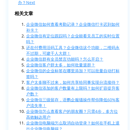
办？
Next
相关文章
企业微信如何查看考勤记录？企业微信打卡迟到如何
补卡？
企业微信有定位跟踪吗？企业能看见员工的实时位置
吗？
还在付费用活码工具？企业微信这个功能，二维码永
不过期，可建千人大群！
企业微信群有全员禁言功能吗？怎么开启？
企业微信客户群太多，如何批量退群？
企业微信的企业标签在哪里添加？可以批量自动打标
签吗？
客户太多聊不过来，如何共享给同事实现分流接待？
企业微信添加的客户数量有上限吗？如何扩容提升客
户数？
企业微信三级留存，语鹦企服骚操作帮你降低60%客
户流失率！
企业微信怎么查看客户的朋友圈？只需4步，多方位
高效触达用户
企业微信电脑端怎么取消自动登录？如何在手机上退
出企业微信电脑端？