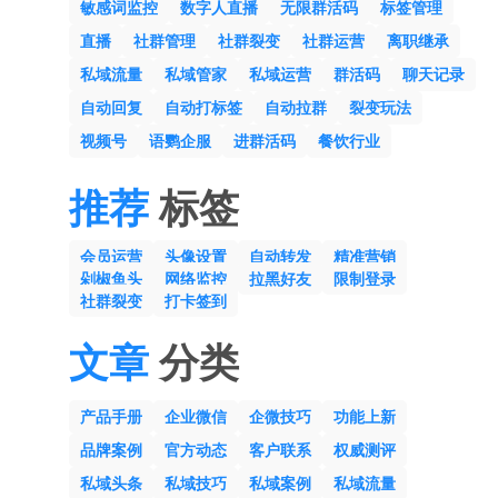
敏感词监控
数字人直播
无限群活码
标签管理
直播
社群管理
社群裂变
社群运营
离职继承
私域流量
私域管家
私域运营
群活码
聊天记录
自动回复
自动打标签
自动拉群
裂变玩法
视频号
语鹦企服
进群活码
餐饮行业
推荐
标签
会员运营
头像设置
自动转发
精准营销
剁椒鱼头
网络监控
拉黑好友
限制登录
社群裂变
打卡签到
文章
分类
产品手册
企业微信
企微技巧
功能上新
品牌案例
官方动态
客户联系
权威测评
私域头条
私域技巧
私域案例
私域流量