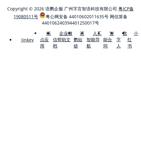
Copyright © 2026 语鹦企服 广州字言智语科技有限公司
粤ICP备
19080511号
粤公网安备 44010602011635号
网信算备
440106240394401250017号
稿
企业微
语
人工
智
数
小
点应
信帮助文
鹦短
智能导
能合
字
红
Jinkey
用
档
链
航
同
人
书