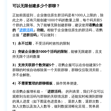
可以无限创建多少个群聊？
正如前面提到，企业微信原生群活码是有1000人上限的，除
此之外，还有只能创建1000个码的数量上限，每个码关联5
个群的上限等。为了能够无限创建群聊，建议使用
语鹦企服
的「
进群活码
」功能。
相较于企业微信原生的群活码，语鹦
企服
「进群活码」
可以做到：
1）永不过期
，不受活码时效性的限制
2）突破企业微信1000个活码的限制
，能够无限建群，且支
持无限个活码数量
3）支持关联群个数突破5个
，语鹦企服可以在你创建第5个
群聊的时候自动移除第一个关联群聊，群聊仅仅取消关联，
并不会解散。
4）不需要繁琐的群聊模板
，操作简单便捷。
在语鹦企服增长箱 – 「
进群活码
」 的列表里，我们不仅可以
观察到当前活码与群聊的关联情况群，还能实时检测到群聊
的满人进度（如下图蓝色进度条）、退群人数，退群次数，
加入次数以及加入人数等，做到数据清晰化呈现，简单易