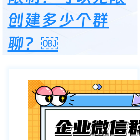
创建多少个群
聊？￼