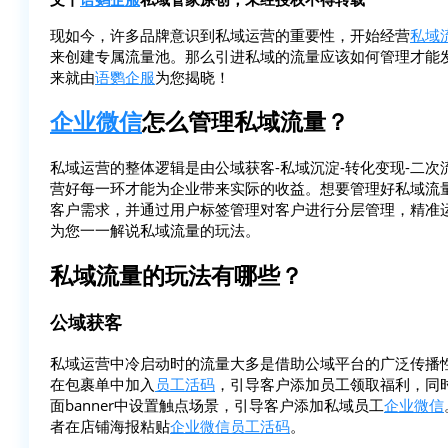
现如今，许多品牌意识到私域运营的重要性，开始经营
私域
来创建专属流量池。那么引进私域的流量应该如何管理才能
来就由
语鹦企服
为您揭晓！
企业微信
怎么管理私域流量？
私域运营的整体逻辑是由公域获客-私域沉淀-转化变现-二
营好每一环才能为企业带来实际的收益。想要管理好私域流
客户需求，并通过用户标签管理对客户进行分层管理，精准
为您一一解说私域流量的玩法。
私域流量的玩法有哪些？
公域获客
私域运营中冷启动时的流量大多是借助公域平台的广泛传播
在包裹单中加入
员工活码
，引导客户添加员工领取福利，同
面banner中设置触点场景，引导客户添加私域员工
企业微信
者在店铺海报粘贴
企业微信
员工活码
。